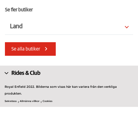
Se fler butiker
Land
Turkiet
Ungern
Se alla butiker
Slovenien
Isle of Man
Cypern
Kroatien
Rides & Club
Förenade Arabemiraten
Portugal
Royal Enfield 2022. Bilderna som visas här kan variera från den verkliga
Rumänien
produkten.
Nederländerna
Sekretess
Allmänna villkor
Cookies
Grekland
Nordmakedonien