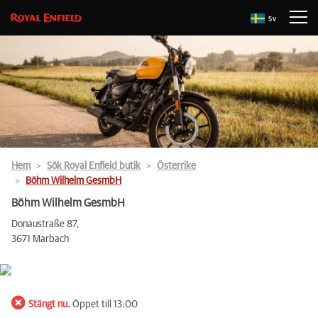
Sv
Hem
Sök Royal Enfield butik
Österrike
Böhm Wilhelm GesmbH
Böhm Wilhelm GesmbH
Donaustraße 87,
3671 Marbach
Stängt nu.
Öppet till 13:00