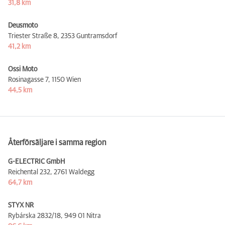
31,8 km
Deusmoto
Triester Straße 8,
2353 Guntramsdorf
41,2 km
Ossi Moto
Rosinagasse 7,
1150 Wien
44,5 km
Återförsäljare i samma region
G-ELECTRIC GmbH
Reichental 232,
2761 Waldegg
64,7 km
STYX NR
Rybárska 2832/18,
949 01 Nitra