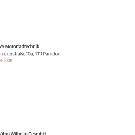
S Motorradtechnik
ruckerstraße 10a,
7111 Parndorf
4,5 km
Böhm Wilhelm GesmbH