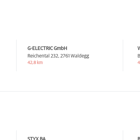
G-ELECTRIC GmbH
W
Reichental 232,
2761 Waldegg
B
42,8 km
4
STYX BA