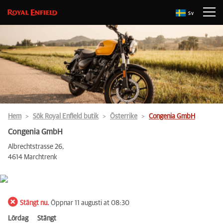
Sv
Hem
Sök Royal Enfield butik
Österrike
Congenia GmbH
Congenia GmbH
Albrechtstrasse 26,
4614 Marchtrenk
Stängt nu.
Öppnar 11 augusti at 08:30
Lördag
Stängt