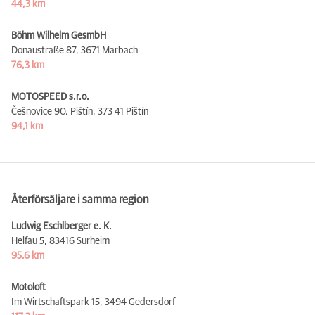
44,3 km
Böhm Wilhelm GesmbH
Donaustraße 87,
3671 Marbach
76,3 km
MOTOSPEED s.r.o.
Češnovice 90, Pištín,
373 41 Pištín
94,1 km
Återförsäljare i samma region
Ludwig Eschlberger e. K.
Helfau 5,
83416 Surheim
95,6 km
Motoloft
Im Wirtschaftspark 15,
3494 Gedersdorf