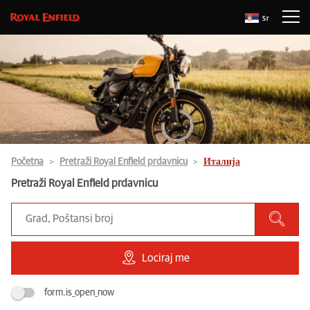
Sr
Početna
Pretraži Royal Enfield prdavnicu
Италија
Pretraži Royal Enfield prdavnicu
Lociraj me
form.is_open_now