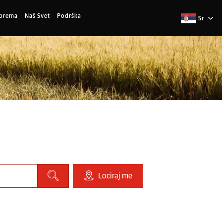
Oprema
Naš Svet
Podrška
Sr
Lociraj me