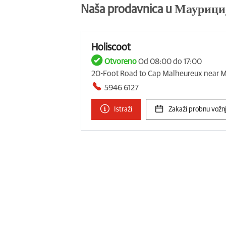
Naša prodavnica u Маурици
Holiscoot
Otvoreno
Od 08:00 do 17:00
20-Foot Road to Cap Malheureux near M
5946 6127
Istraži
Zakaži probnu vožn