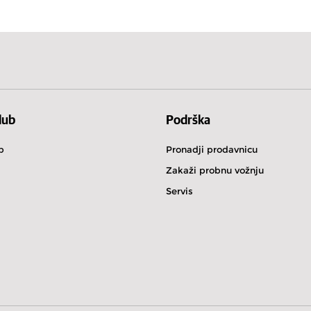
Кипар
Холандиј
lub
Podrška
b
Pronadji prodavnicu
Zakaži probnu vožnju
Servis