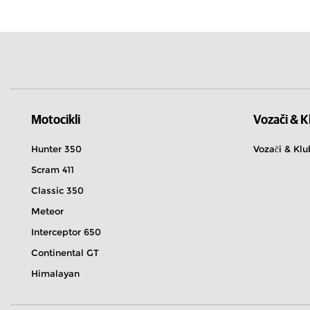
Аустралија
Motocikli
Vozači & K
Hunter 350
Vozači & Klu
Scram 411
Classic 350
Meteor
Interceptor 650
Continental GT
Himalayan