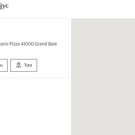
јус
ario Pizza 41000 Grand Baie
ju
Tura