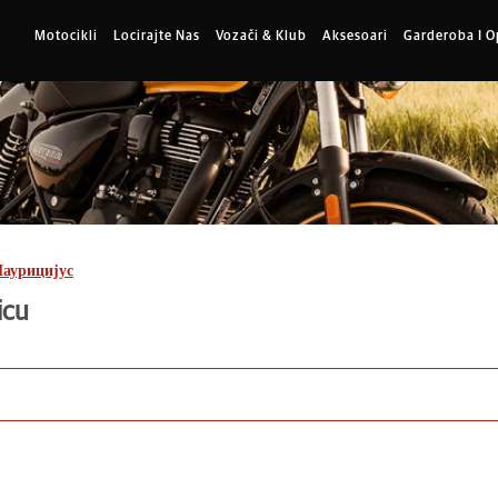
Motocikli
Locirajte Nas
Vozači & Klub
Aksesoari
Garderoba I 
аурицијус
icu