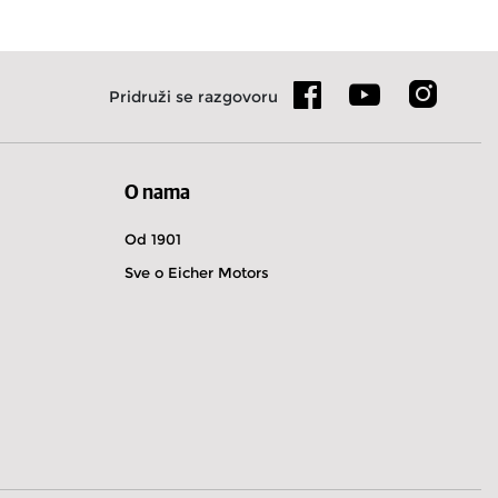
а
Pridruži se razgovoru
O nama
Od 1901
Sve o Eicher Motors