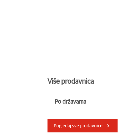
Više prodavnica
Po državama
Џерзи
Швајцарска
Pogledaj sve prodavnice
Италија