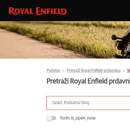
Početna
Pretraži Royal Enfield prdavnicu
М
Pretraži Royal Enfield prdavn
form.is_open_now