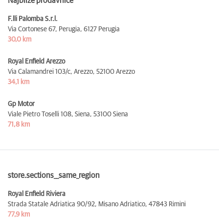
Najbliže prodavnice
F.lli Palomba S.r.l.
Via Cortonese 67, Perugia,
6127 Perugia
30,0 km
Royal Enfield Arezzo
Via Calamandrei 103/c, Arezzo,
52100 Arezzo
34,1 km
Gp Motor
Viale Pietro Toselli 108, Siena,
53100 Siena
71,8 km
store.sections__same_region
Royal Enfield Riviera
Strada Statale Adriatica 90/92, Misano Adriatico,
47843 Rimini
77,9 km