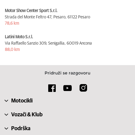
Motor Show Center Sport S.r.l.
Strada del Monte Feltro 47, Pesaro,
61122 Pesaro
78,6 km
Latini Moto S.r.l.
Via Raffaello Sanzio 309, Senigallia,
60019 Ancona
88,0 km
Pridruži se razgovoru
Motocikli
Vozači & Klub
Podrška