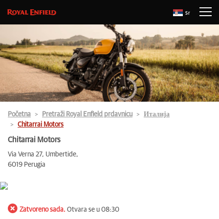
Sr
Početna
Pretraži Royal Enfield prdavnicu
Италија
Chitarrai Motors
Chitarrai Motors
Via Verna 27, Umbertide,
6019 Perugia
Zatvoreno sada.
Otvara se u 08:30