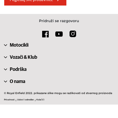
Велика Британија
Италија
Бахреин
Швајцарска
Pridruži se razgovoru
Србија
Финска
Чешка
Турска
Motocikli
Ирска
Португалија
Vozači & Klub
Podrška
O nama
© Royal Enfield 2022. prikazane slike mogu se razlikovati od stvarnog proizvoda
Privatnost
Uslovi i odredbe
Kolačići