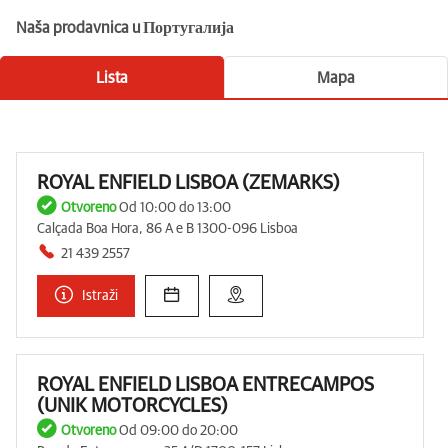
Naša prodavnica u Португалија
Lista
Mapa
ROYAL ENFIELD LISBOA (ZEMARKS)
Otvoreno
Od 10:00 do 13:00
Calçada Boa Hora, 86 A e B 1300-096 Lisboa
21 439 2557
Istraži
ROYAL ENFIELD LISBOA ENTRECAMPOS
(UNIK MOTORCYCLES)
Otvoreno
Od 09:00 do 20:00