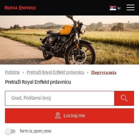
Sr
Početna
Pretraži Royal Enfield prdavnicu
Португалија
Pretraži Royal Enfield prdavnicu
Lociraj me
form.is_open_now