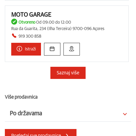
MOTO GARAGE
Otvoreno
Od 09:00 do 12:00
Rua da Guarita, 234 (Ilha Terceira) 9700-096 Açores
919 300 858
Istraži
Saznaj više
Više prodavnica
Po državama
Аустралија
Аустрија
Pogledaj sve prodavnice