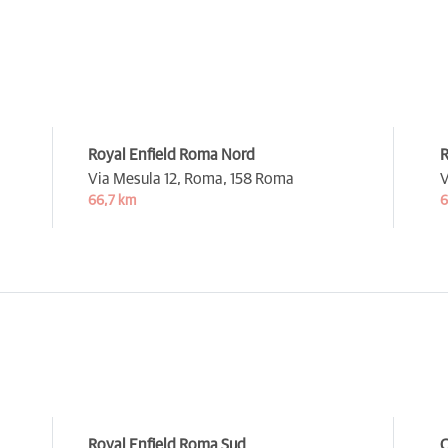
Royal Enfield Roma Nord
R
Via Mesula 12, Roma,
158 Roma
V
66,7 km
6
Royal Enfield Roma Sud
C