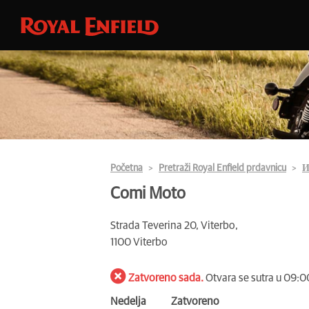
Početna
Pretraži Royal Enfield prdavnicu
И
Comi Moto
Strada Teverina 20, Viterbo,
1100 Viterbo
Zatvoreno sada.
Otvara se sutra u 09:0
Nedelja
Zatvoreno