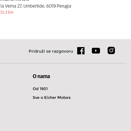
ia Verna 27, Umbertide,
6019 Perugia
03,3 km
Pridruži se razgovoru
O nama
Od 1901
Sve o Eicher Motors