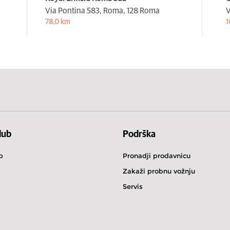
Via Pontina 583, Roma,
128 Roma
V
78,0 km
1
lub
Podrška
b
Pronadji prodavnicu
Zakaži probnu vožnju
Servis