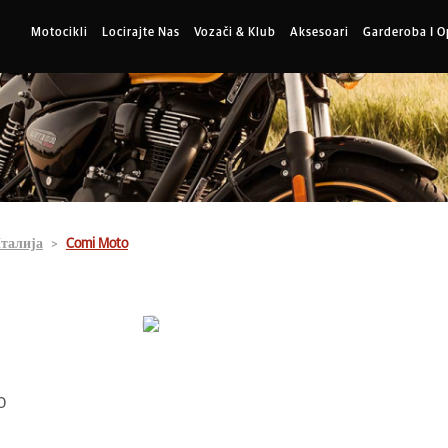
Motocikli
Locirajte Nas
Vozači & Klub
Aksesoari
Garderoba I 
талија
Comi Moto
0