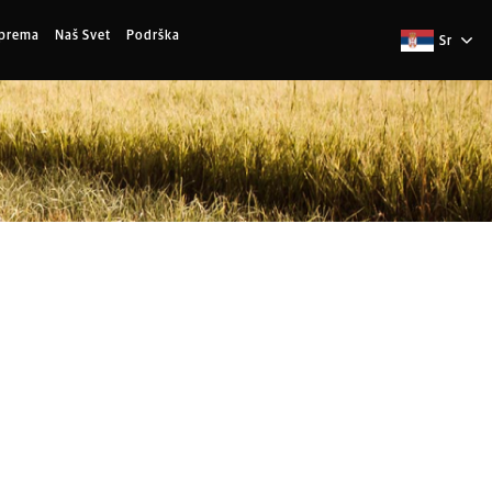
Oprema
Naš Svet
Podrška
Sr