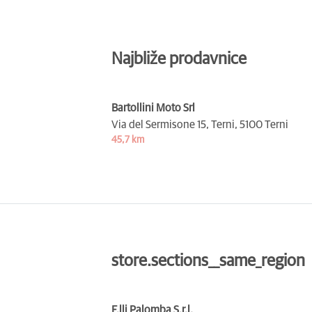
Najbliže prodavnice
Bartollini Moto Srl
Via del Sermisone 15, Terni,
5100 Terni
45,7 km
store.sections__same_region
F.lli Palomba S.r.l.