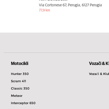
Via Cortonese 67, Perugia,
6127 Perugia
77,9 km
Motocikli
Vozači & K
Hunter 350
Vozači & Klu
Scram 411
Classic 350
Meteor
Interceptor 650