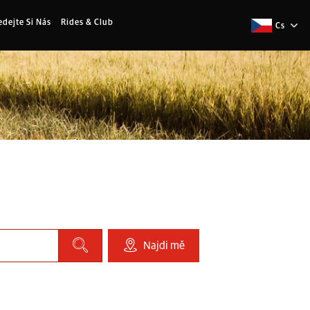
edejte Si Nás
Rides & Club
Cs
Najdi mě