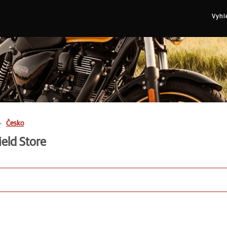
Vyhl
Česko
eld Store