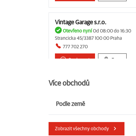
Vintage Garage s.r.o.
Otevřeno nyní
Od 08:00 do 16:30
Strancicka 45/3387 100 00 Praha
777 702 270
Prozkoumat
Trasa
Více obchodů
MOTOSPEED s.r.o.
Otevřeno nyní
Od 08:00 do 17:00
Češnovice 90, Pištín 373 41 Pištín
Podle země
777 100 690
Velká Británie
Prozkoumat
Trasa
Slovinsko
Zobrazit všechny obchody
Indie