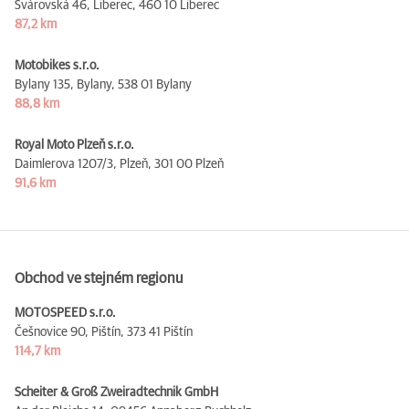
Svárovská 46, Liberec,
460 10 Liberec
87,2 km
Motobikes s.r.o.
Bylany 135, Bylany,
538 01 Bylany
88,8 km
Royal Moto Plzeň s.r.o.
Daimlerova 1207/3, Plzeň,
301 00 Plzeň
91,6 km
Obchod ve stejném regionu
MOTOSPEED s.r.o.
Češnovice 90, Pištín,
373 41 Pištín
114,7 km
Scheiter & Groß Zweiradtechnik GmbH