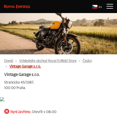
Cs
Domů
Vyhledejte obchod Royal Enfield Store
Česko
Vintage Garage s.r.o.
Vintage Garage s.r.o.
Strancicka 45/3387,
100 00 Praha
Nyní zavřeno.
Otevřít v 08:00