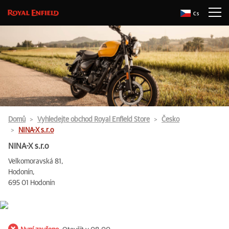
Cs
Domů
Vyhledejte obchod Royal Enfield Store
Česko
NINA-X s.r.o
NINA-X s.r.o
Velkomoravská 81,
Hodonín,
695 01 Hodonín