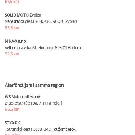
67,6 km
SOLID MOTO Zvolen
Neresnická cesta 9530/3C,
96001 Zvolen
83,5 km
NINA-X s.r.o
Velkomoravská 81, Hodonín,
695 01 Hodonín
92,5 km
Återförsäljare i samma region
WS Motorradtechnik
Bruckerstraße 10a,
7111 Parndorf
96,6 km
STYX RK
Tatranská cesta 5553,
3401 Ružomberok