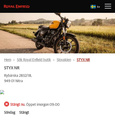
Sv
Hem
Sök Royal Enfield butik
Slovakien
STYX NR
STYX NR
Rybárska 2832/18,
949 01 Nitra
Stängt nu.
Öppet imorgon 09:00
Söndag
Stängt