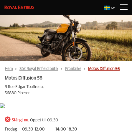
Sv
Hem
Sök Royal Enfield butik
Frankrike
Motos Diffusion 56
Motos Diffusion 56
9 Rue Edgar Touffreau,
56880 Ploeren
Stängt nu.
Öppet till 09:30
Fredag
09:30-12:00
14:00-18:30