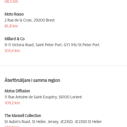
58,5 km
Moto Rosso
2 Rue de la Croix,
29200 Brest
81,8 km
Millard & Co
9-11 Victoria Road, Saint Peter Port,
GY1 1HU St Peter Port
103,4 km
Återförsäljare i samma region
Motos Diffusion
11 Rue Antoine de Saint-Exupéry,
56100 Lorient
109,2 km
The Mansell Collection
St Aubin's Road, St Helier, Jersey, JE23SD,
JE23SD St Helier