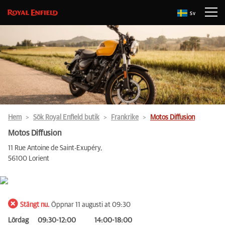
Sv
Hem
Sök Royal Enfield butik
Frankrike
Motos Diffusion
Motos Diffusion
11 Rue Antoine de Saint-Exupéry,
56100 Lorient
Stängt nu.
Öppnar 11 augusti at 09:30
Lördag
09:30-12:00
14:00-18:00