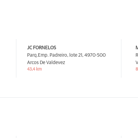
JC FORNELOS
Parq.Emp. Padreiro, lote 21,
4970-500
R
Arcos De Valdevez
V
43,4 km
8