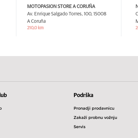
MOTOPASION STORE A CORUÑA
Av. Enrique Salgado Torres, 100,
15008
C
A Coruña
M
210,0 km
2
lub
Podrška
b
Pronadji prodavnicu
Zakaži probnu vožnju
Servis