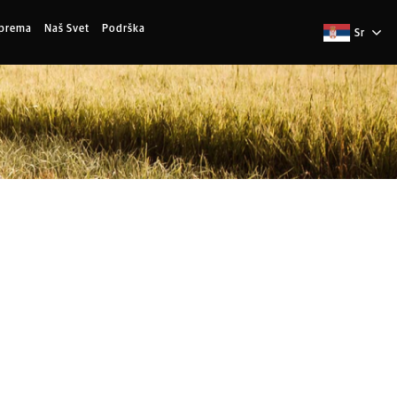
Oprema
Naš Svet
Podrška
Sr