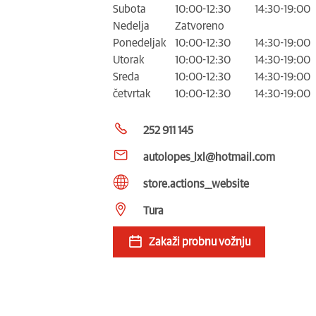
Subota
10:00-12:30
14:30-19:00
Nedelja
Zatvoreno
Ponedeljak
10:00-12:30
14:30-19:00
Utorak
10:00-12:30
14:30-19:00
Sreda
10:00-12:30
14:30-19:00
četvrtak
10:00-12:30
14:30-19:00
252 911 145
autolopes_lxl@hotmail.com
store.actions__website
Tura
Zakaži probnu vožnju