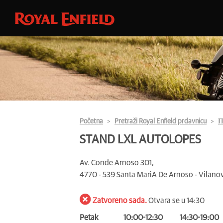
Početna
Pretraži Royal Enfield prdavnicu
П
STAND LXL AUTOLOPES
Av. Conde Arnoso 301,
4770 - 539 Santa Mari­A De Arnoso - Vilan
Zatvoreno sada.
Otvara se u 14:30
Petak
10:00-12:30
14:30-19:00