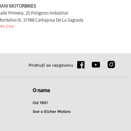
NANI MOTORBIKES
alle Primera, 25 Polígono Industrial
ontalvo III,
37188 Carbajosa De La Sagrada
44,3 km
Pridruži se razgovoru
O nama
Od 1901
Sve o Eicher Motors