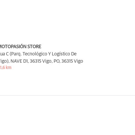
MOTOPASIÓN STORE
ua C (Parq. Tecnológico Y Logístico De
igo), NAVE D1, 36315 Vigo, PO,
36315 Vigo
1,6 km