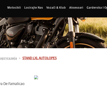
Motocikli
Locirajte Nas
Vozači & Klub
Aksesoari
Garderoba I 
ортугалија
STAND LXL AUTOLOPES
ova De Famalicao