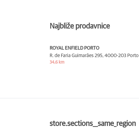
Najbliže prodavnice
ROYAL ENFIELD PORTO
R. de Faria Guimarães 295,
4000-203 Porto
34,6 km
store.sections__same_region