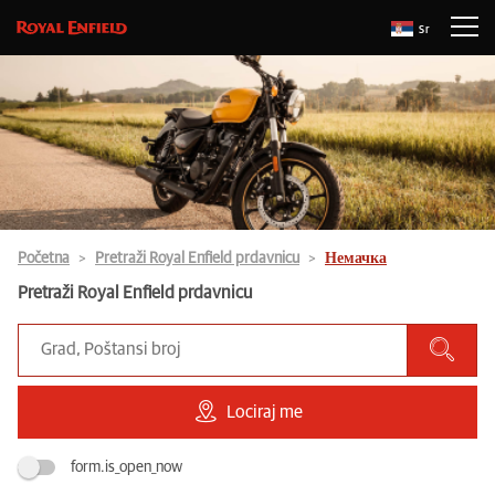
Sr
Početna
Pretraži Royal Enfield prdavnicu
Немачка
Pretraži Royal Enfield prdavnicu
Lociraj me
form.is_open_now