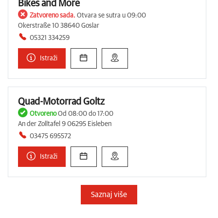
Bikes and More
Zatvoreno sada.
Otvara se sutra u 09:00
Okerstraße 10 38640 Goslar
05321 334259
Istraži
Quad-Motorrad Goltz
Otvoreno
Od 08:00 do 17:00
An der Zolltafel 9 06295 Eisleben
03475 695572
Istraži
Saznaj više