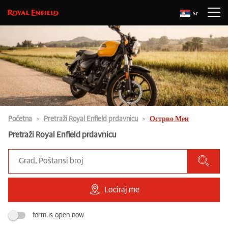
Sr
Početna
Pretraži Royal Enfield prdavnicu
Острво Мен
Pretraži Royal Enfield prdavnicu
Lociraj me
form.is_open_now