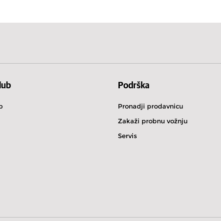
Острво Мен
Финска
lub
Podrška
b
Pronadji prodavnicu
Zakaži probnu vožnju
Servis