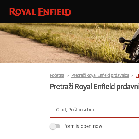
Početna
Pretraži Royal Enfield prdavnicu
Л
Pretraži Royal Enfield prdavn
form.is_open_now