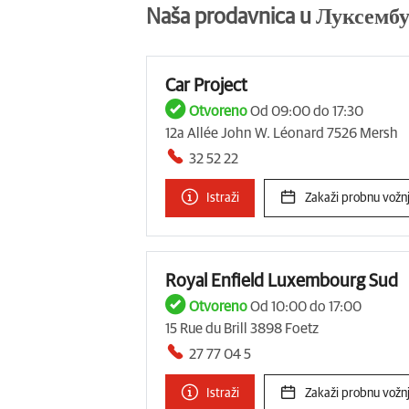
Naša prodavnica u Луксемб
Car Project
Otvoreno
Od 09:00 do 17:30
12a Allée John W. Léonard 7526 Mersh
32 52 22
Istraži
Zakaži probnu vožn
Royal Enfield Luxembourg Sud
Otvoreno
Od 10:00 do 17:00
15 Rue du Brill 3898 Foetz
27 77 04 5
Istraži
Zakaži probnu vožn