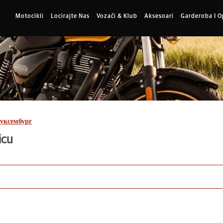
Motocikli
Locirajte Nas
Vozači & Klub
Aksesoari
Garderoba I 
уксембург
icu