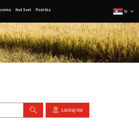
Oprema
Naš Svet
Podrška
Sr
Lociraj me