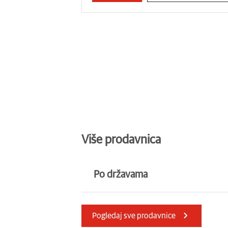
Više prodavnica
Po državama
Северна Македонија
Србија
Pogledaj sve prodavnice
Румунија