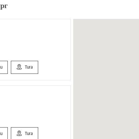
ург
ju
Tura
ju
Tura