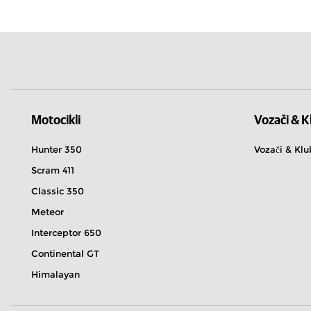
Индија
Motocikli
Vozači & K
Hunter 350
Vozači & Klu
Scram 411
Classic 350
Meteor
Interceptor 650
Continental GT
Himalayan