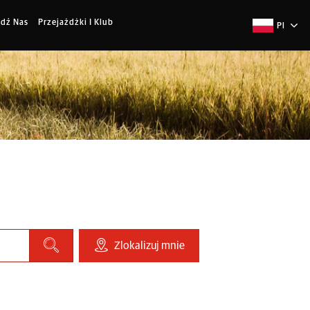
jdź Nas
Przejażdżki I Klub
Pl
Zlokalizuj mnie