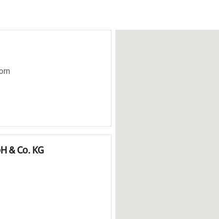
orn
H & Co. KG