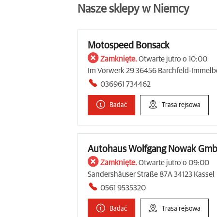
Nasze sklepy w Niemcy
Motospeed Bonsack
Zamknięte.
Otwarte jutro o 10:00
Im Vorwerk 29 36456 Barchfeld-Immelb
036961 734462
Badać
Trasa rejsowa
Autohaus Wolfgang Nowak Gmb
Zamknięte.
Otwarte jutro o 09:00
Sandershäuser Straße 87A 34123 Kassel
0561 9535320
Badać
Trasa rejsowa