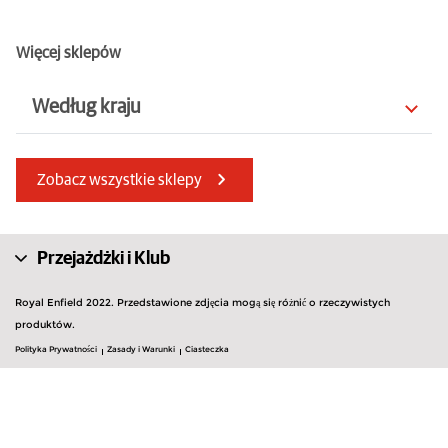
Więcej sklepów
Według kraju
Bahrajn
Finlandia
Zobacz wszystkie sklepy
Litwa
Austria
Luksemburg
Holandia
Przejażdżki i Klub
Belgia
Zjednoczone Emiraty Arabskie
Royal Enfield 2022. Przedstawione zdjęcia mogą się różnić o rzeczywistych
Albania
produktów.
Macedonia Północna
Polityka Prywatności
Zasady i Warunki
Ciasteczka
Szwajcaria
Hiszpania