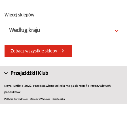
Więcej sklepów
Według kraju
Łotwa
Wielka Brytania
Zobacz wszystkie sklepy
Guernsey
Słowacja
Francja
Maroko
Przejażdżki i Klub
Rumunia
Norwegia
Royal Enfield 2022. Przedstawione zdjęcia mogą się różnić o rzeczywistych
Hiszpania
produktów.
Mauritius
Polityka Prywatności
Zasady i Warunki
Ciasteczka
Cypr
Albania