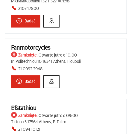
Michalakopoulou 152 11527 Athens
210747800
Badać
Fanmotorcycles
Zamknięte.
Otwarte jutro o 10:00
Ir. Politechniou 10 16341 Athens, Ilioupoli
21 0992 2948
Badać
Efstathiou
Zamknięte.
Otwarte jutro o 09:00
Tirteou 3 17564 Athens, P. Faliro
21 0941 0121