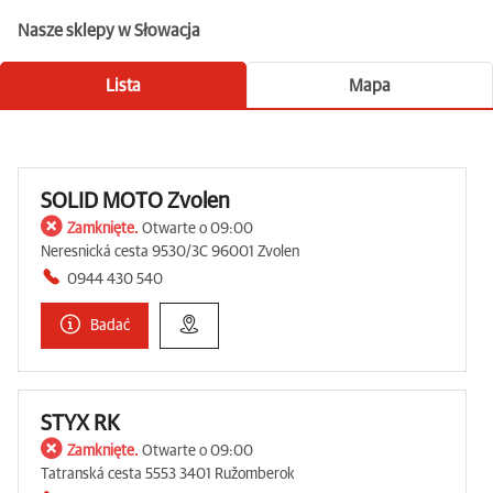
Nasze sklepy w Słowacja
Lista
Mapa
SOLID MOTO Zvolen
Zamknięte.
Otwarte o 09:00
Neresnická cesta 9530/3C 96001 Zvolen
0944 430 540
Badać
STYX RK
Zamknięte.
Otwarte o 09:00
Tatranská cesta 5553 3401 Ružomberok