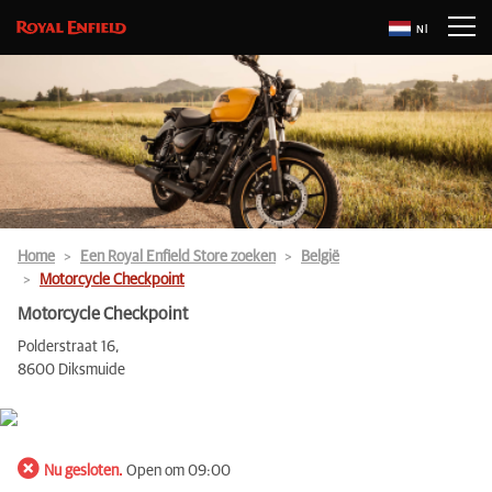
Nl
Home
Een Royal Enfield Store zoeken
België
Motorcycle Checkpoint
Motorcycle Checkpoint
Polderstraat 16,
8600 Diksmuide
Nu gesloten.
Open om 09:00