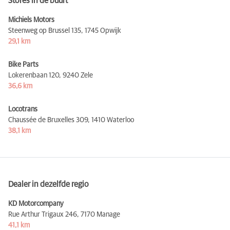
Stores in de buurt
Michiels Motors
Steenweg op Brussel 135,
1745 Opwijk
29,1 km
Bike Parts
Lokerenbaan 120,
9240 Zele
36,6 km
Locotrans
Chaussée de Bruxelles 309,
1410 Waterloo
38,1 km
Dealer in dezelfde regio
KD Motorcompany
Rue Arthur Trigaux 246,
7170 Manage
41,1 km