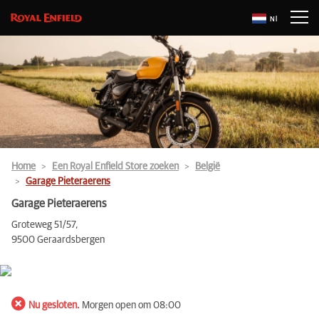
Nl
Home
Een Royal Enfield Store zoeken
België
Garage Pieteraerens
Garage Pieteraerens
Groteweg 51/57,
9500 Geraardsbergen
Nu gesloten.
Morgen open om 08:00