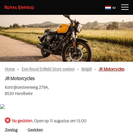
Nl
Home
Een Royal Enfield Store zoeken
België
JR Motorcycles
JR Motorcycles
Kortrijksesteenweg 279A,
8530 Harelbeke
Nu gesloten.
Open op 11 augustus om 13:00
Zondag
Gesloten