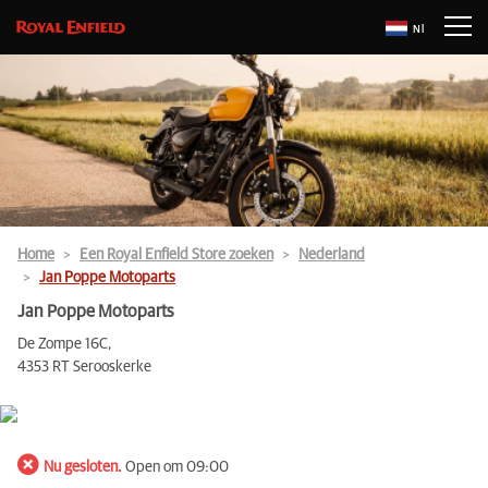
Nl
Home
Een Royal Enfield Store zoeken
Nederland
Jan Poppe Motoparts
Jan Poppe Motoparts
De Zompe 16C,
4353 RT Serooskerke
Nu gesloten.
Open om 09:00