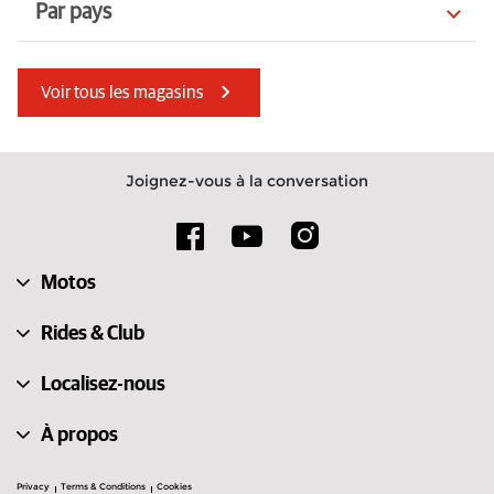
Par pays
Slovaquie
Maroc
Voir tous les magasins
Norvège
États-Unis
Danemark
Albanie
Joignez-vous à la conversation
Macédoine du Nord
Espagne
Italie
Tchéquie
Motos
Finlande
Bahreïn
Rides & Club
Localisez-nous
À propos
Privacy
Terms & Conditions
Cookies