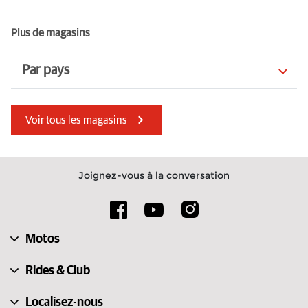
Plus de magasins
Par pays
Macédoine du Nord
Kenya
Voir tous les magasins
Allemagne
Royaume-Uni
Lettonie
Pays-Bas
Joignez-vous à la conversation
États-Unis
Espagne
Serbie
Slovénie
Motos
Tchéquie
Estonie
Rides & Club
Localisez-nous