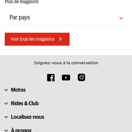
Plus de magasins
Par pays
Roumanie
Inde
Voir tous les magasins
Slovaquie
Croatie
Serbie
Kenya
Joignez-vous à la conversation
Albanie
Macédoine du Nord
Suède
Guernesey
Motos
Suisse
Pologne
Rides & Club
Localisez-nous
À propos