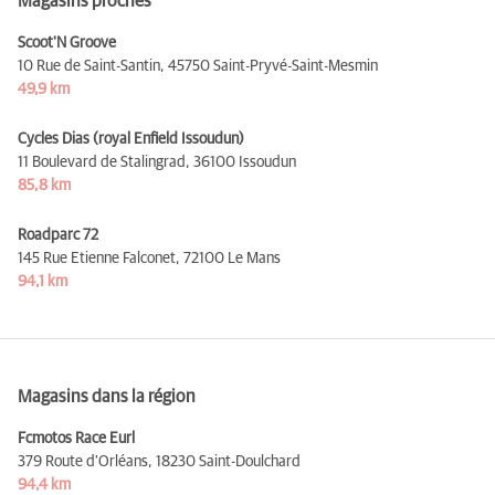
Magasins proches
Scoot'N Groove
10 Rue de Saint-Santin,
45750 Saint-Pryvé-Saint-Mesmin
49,9 km
Cycles Dias (royal Enfield Issoudun)
11 Boulevard de Stalingrad,
36100 Issoudun
85,8 km
Roadparc 72
145 Rue Etienne Falconet,
72100 Le Mans
94,1 km
Magasins dans la région
Fcmotos Race Eurl
379 Route d'Orléans,
18230 Saint-Doulchard
94,4 km