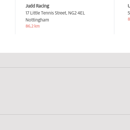
Judd Racing
U
17 Little Tennis Street,
NG2 4EL
5
8
Nottingham
86,2 km