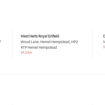
West Herts Royal Enfield
D
7
Wood Lane, Hemel Hempstead,
HP2
1
5
4TP Hemel Hempstead
54,2 km