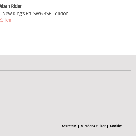
rban Rider
1 New King's Rd,
SW6 4SE London
9,1 km
Sekretess
Allmänna villkor
Cookies