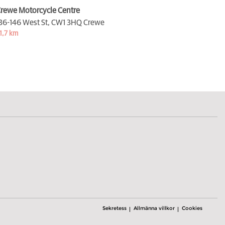
rewe Motorcycle Centre
36-146 West St,
CW1 3HQ Crewe
1,7 km
Sekretess
Allmänna villkor
Cookies