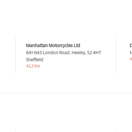
Manhattan Motorcycles Ltd
D
m
641-643 London Road, Heeley,
S2 4HT
1
4
Sheffield
42,3 km