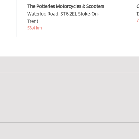
The Potteries Motorcycles & Scooters
C
Waterloo Road,
ST6 2EL Stoke-On-
1
7
Trent
53,4 km