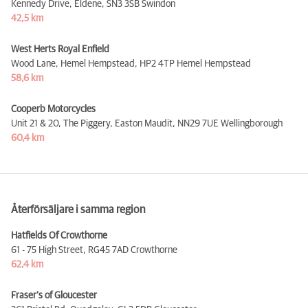
Kennedy Drive, Eldene,
SN3 3SB Swindon
42,5 km
West Herts Royal Enfield
Wood Lane, Hemel Hempstead,
HP2 4TP Hemel Hempstead
58,6 km
Cooperb Motorcycles
Unit 21 & 20, The Piggery, Easton Maudit,
NN29 7UE Wellingborough
60,4 km
Återförsäljare i samma region
Hatfields Of Crowthorne
61 - 75 High Street,
RG45 7AD Crowthorne
62,4 km
Fraser's of Gloucester