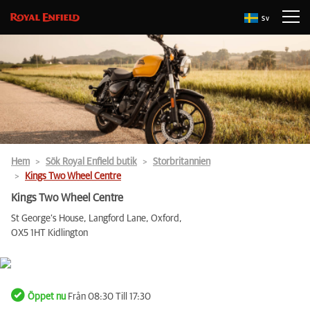
Sv
Hem
Sök Royal Enfield butik
Storbritannien
Kings Two Wheel Centre
Kings Two Wheel Centre
St George’s House, Langford Lane, Oxford,
OX5 1HT Kidlington
Öppet nu
Från 08:30 Till 17:30