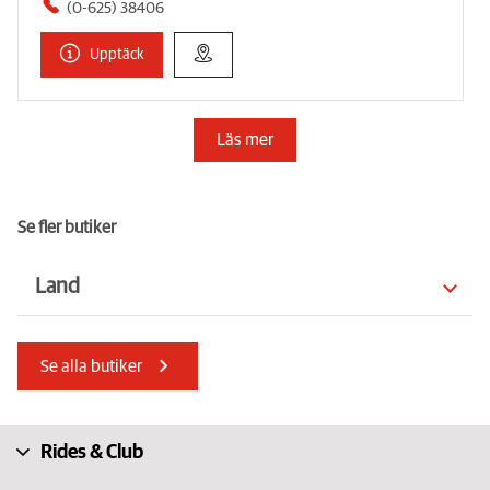
(0-625) 38406
Upptäck
Läs mer
Se fler butiker
Land
Österrike
Tyskland
Se alla butiker
Sydafrika
Isle of Man
Cypern
Förenade Arabemiraten
Rides & Club
Tjeckien
Frankrike