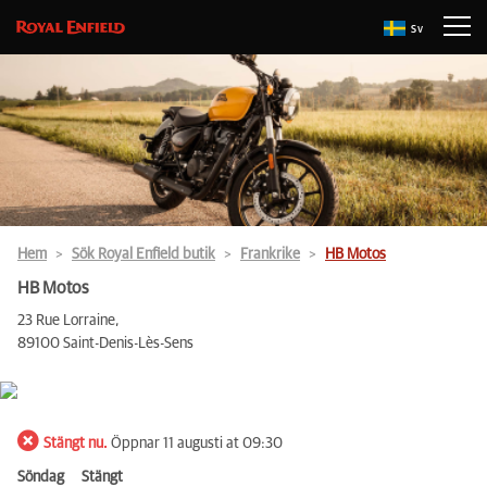
Sv
Hem
Sök Royal Enfield butik
Frankrike
HB Motos
HB Motos
23 Rue Lorraine,
89100 Saint-Denis-Lès-Sens
Stängt nu.
Öppnar 11 augusti at 09:30
Söndag
Stängt