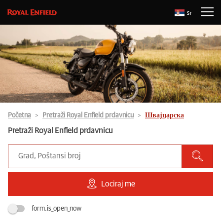
Sr
Početna
Pretraži Royal Enfield prdavnicu
Швајцарска
Pretraži Royal Enfield prdavnicu
Lociraj me
form.is_open_now