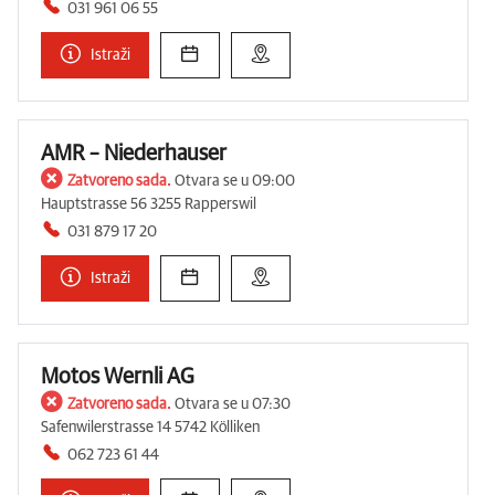
031 961 06 55
Istraži
AMR – Niederhauser
Zatvoreno sada.
Otvara se u 09:00
Hauptstrasse 56 3255 Rapperswil
031 879 17 20
Istraži
Motos Wernli AG
Zatvoreno sada.
Otvara se u 07:30
Safenwilerstrasse 14 5742 Kölliken
062 723 61 44