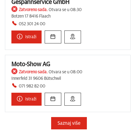
Gespannservice GmbH
Zatvoreno sada.
Otvara se u 08:30
Botzen 17 8416 Flaach
052 301 24 00
Istraži
Moto-Show AG
Zatvoreno sada.
Otvara se u 08:00
Innerfeld 31 9606 Bütschwil
071 982 82 00
Istraži
Saznaj više