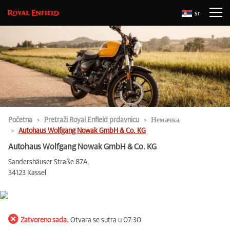
Sr
Početna
Pretraži Royal Enfield prdavnicu
Немачка
Autohaus Wolfgang Nowak GmbH & Co. KG
Autohaus Wolfgang Nowak GmbH & Co. KG
Sandershäuser Straße 87A,
34123 Kassel
Zatvoreno sada.
Otvara se sutra u 07:30