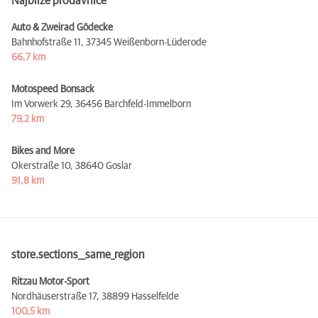
Najbliže prodavnice
Auto & Zweirad Gödecke
Bahnhofstraße 11,
37345 Weißenborn-Lüderode
66,7 km
Motospeed Bonsack
Im Vorwerk 29,
36456 Barchfeld-Immelborn
79,2 km
Bikes and More
Okerstraße 10,
38640 Goslar
91,8 km
store.sections__same_region
Ritzau Motor-Sport
Nordhäuserstraße 17,
38899 Hasselfelde
100,5 km