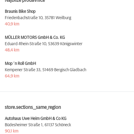
Najbliže prodavnice
Braunis Bike Shop
Friedenbachstraße 10,
35781 Weilburg
40,9 km
MÜLLER MOTORS GmbH & Co. KG
Eduard-Rhein-Straße 10,
53639 Königswinter
48,4 km
Mop´n Roll GmbH
Kempener Straße 33,
51469 Bergisch Gladbach
64,9 km
store.sections__same_region
Autohaus Uwe Heim GmbH & Co KG
Büdesheimer Straße 1,
61137 Schöneck
90,1 km