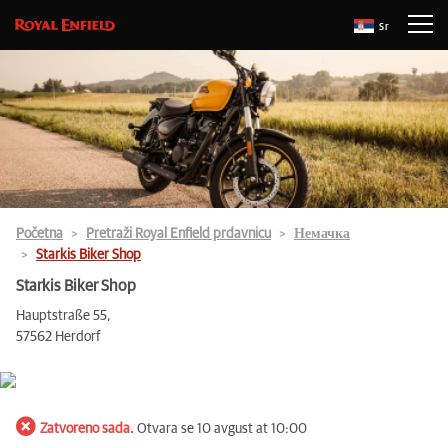
Sr
Početna
Pretraži Royal Enfield prdavnicu
Немачка
Starkis Biker Shop
Starkis Biker Shop
Hauptstraße 55,
57562 Herdorf
Zatvoreno sada.
Otvara se 10 avgust at 10:00