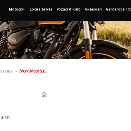
Motocikli
Locirajte Nas
Vozači & Klub
Aksesoari
Garderoba I 
талија
Bruno Moto S.r.l.
 14:30