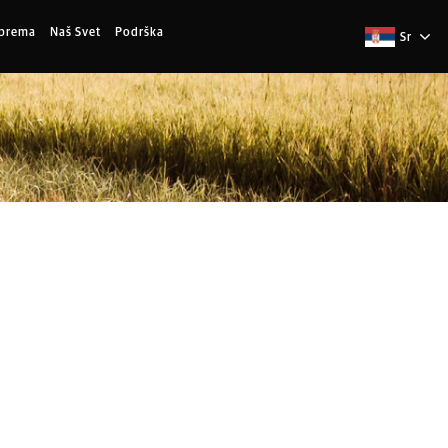
Oprema
Naš Svet
Podrška
Sr