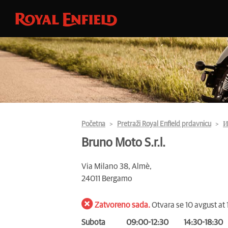
Početna
Pretraži Royal Enfield prdavnicu
И
Bruno Moto S.r.l.
Via Milano 38, Almè,
24011 Bergamo
Zatvoreno sada.
Otvara se 10 avgust at
Subota
09:00-12:30
14:30-18:30