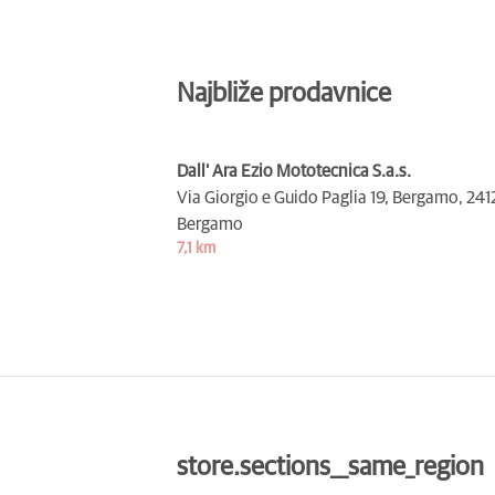
Najbliže prodavnice
Dall' Ara Ezio Mototecnica S.a.s.
Via Giorgio e Guido Paglia 19, Bergamo,
241
Bergamo
7,1 km
store.sections__same_region