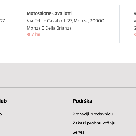
Motosalone Cavallotti
R
27
Via Felice Cavallotti 27, Monza,
20900
V
Monza E Della Brianza
G
31,7 km
3
lub
Podrška
b
Pronadji prodavnicu
Zakaži probnu vožnju
Servis