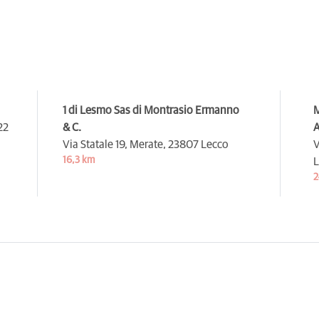
1 di Lesmo Sas di Montrasio Ermanno
M
22
& C.
A
Via Statale 19, Merate,
23807 Lecco
V
16,3 km
L
2