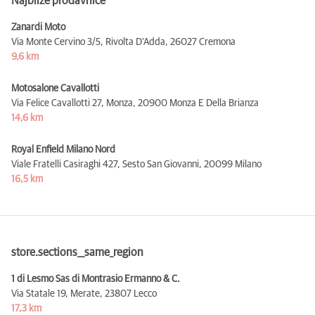
Najbliže prodavnice
Zanardi Moto
Via Monte Cervino 3/5, Rivolta D'Adda,
26027 Cremona
9,6 km
Motosalone Cavallotti
Via Felice Cavallotti 27, Monza,
20900 Monza E Della Brianza
14,6 km
Royal Enfield Milano Nord
Viale Fratelli Casiraghi 427, Sesto San Giovanni,
20099 Milano
16,5 km
store.sections__same_region
1 di Lesmo Sas di Montrasio Ermanno & C.
Via Statale 19, Merate,
23807 Lecco
17,3 km