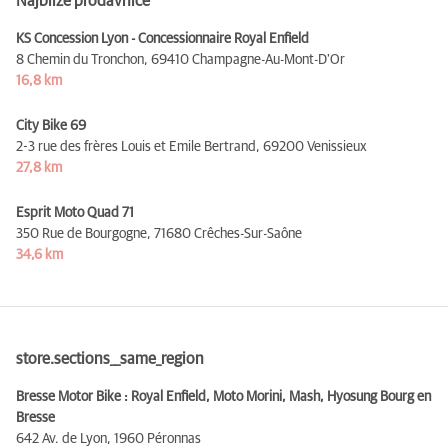
Najbliže prodavnice
KS Concession Lyon - Concessionnaire Royal Enfield
8 Chemin du Tronchon,
69410 Champagne-Au-Mont-D'Or
16,8 km
City Bike 69
2-3 rue des frères Louis et Emile Bertrand,
69200 Venissieux
27,8 km
Esprit Moto Quad 71
350 Rue de Bourgogne,
71680 Crêches-Sur-Saône
34,6 km
store.sections__same_region
Bresse Motor Bike : Royal Enfield, Moto Morini, Mash, Hyosung Bourg en
Bresse
642 Av. de Lyon,
1960 Péronnas