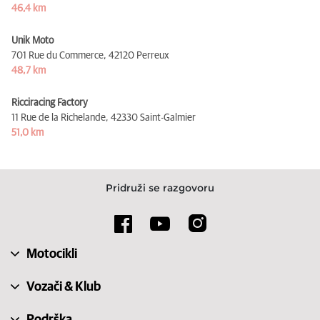
46,4 km
Unik Moto
701 Rue du Commerce,
42120 Perreux
48,7 km
Ricciracing Factory
11 Rue de la Richelande,
42330 Saint-Galmier
51,0 km
Pridruži se razgovoru
Motocikli
Vozači & Klub
Podrška