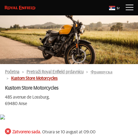
Sr
Početna
Pretraži Royal Enfield prdavnicu
Француска
Kustom Store Motorcycles
Kustom Store Motorcycles
485 avenue de Lossburg,
69480 Anse
Zatvoreno sada.
Otvara se 10 avgust at 09:00