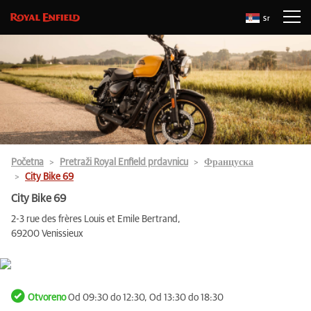
Sr
Početna
Pretraži Royal Enfield prdavnicu
Француска
City Bike 69
City Bike 69
2-3 rue des frères Louis et Emile Bertrand,
69200 Venissieux
Otvoreno
Od 09:30 do 12:30, Od 13:30 do 18:30