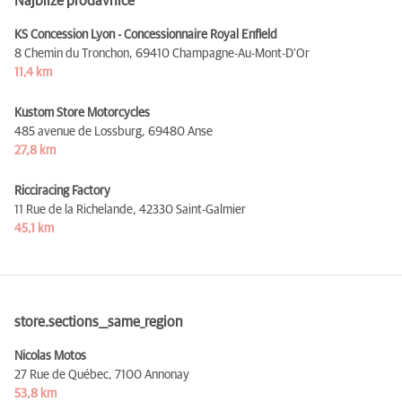
Najbliže prodavnice
KS Concession Lyon - Concessionnaire Royal Enfield
8 Chemin du Tronchon,
69410 Champagne-Au-Mont-D'Or
11,4 km
Kustom Store Motorcycles
485 avenue de Lossburg,
69480 Anse
27,8 km
Ricciracing Factory
11 Rue de la Richelande,
42330 Saint-Galmier
45,1 km
store.sections__same_region
Nicolas Motos
27 Rue de Québec,
7100 Annonay
53,8 km