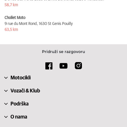
58,7 km
Chollet Moto
9 rue du Mont Rond,
1630 St Genis Pouilly
63,5 km
Pridruži se razgovoru
Motocikli
Vozači & Klub
Podrška
O nama