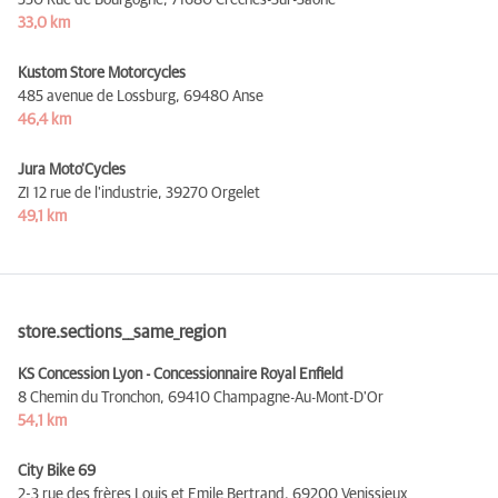
33,0 km
Kustom Store Motorcycles
485 avenue de Lossburg,
69480 Anse
46,4 km
Jura Moto'Cycles
ZI 12 rue de l'industrie,
39270 Orgelet
49,1 km
store.sections__same_region
KS Concession Lyon - Concessionnaire Royal Enfield
8 Chemin du Tronchon,
69410 Champagne-Au-Mont-D'Or
54,1 km
City Bike 69
2-3 rue des frères Louis et Emile Bertrand,
69200 Venissieux