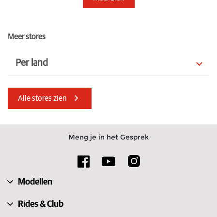
Meer stores
Per land
Bahrein
Turkije
Alle stores zien
Australië
Estland
Guernsey
Denemarken
Meng je in het Gesprek
Noorwegen
Mauritius
Noord-Macedonië
België
Modellen
Hongarije
Letland
Rides & Club