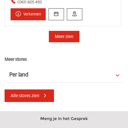
(061) 605 493
Verkennen
Meer zien
Meer stores
Per land
Verenigde Arabische Emiraten
Tsjechië
Alle stores zien
Noorwegen
Marokko
Estland
Spanje
Meng je in het Gesprek
Italië
Slowakije