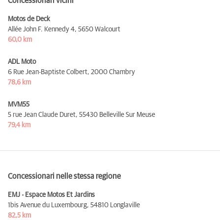
Concessionari vicini
Motos de Deck
Allée John F. Kennedy 4,
5650 Walcourt
60,0 km
ADL Moto
6 Rue Jean-Baptiste Colbert,
2000 Chambry
78,6 km
MVM55
5 rue Jean Claude Duret,
55430 Belleville Sur Meuse
79,4 km
Concessionari nelle stessa regione
EMJ - Espace Motos Et Jardins
1bis Avenue du Luxembourg,
54810 Longlaville
82,5 km