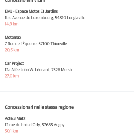
Concessionari vicini
EMJ - Espace Motos Et Jardins
1bis Avenue du Luxembourg,
54810 Longlaville
14,9 km
Motomax
7 Rue de l'Équerre,
57100 Thionville
20,5 km
Car Project
12a Allée John W. Léonard,
7526 Mersh
27,0 km
Concessionari nelle stessa regione
Acte 3 Metz
12 rue du bois d'Orly,
57685 Augny
50,1 km